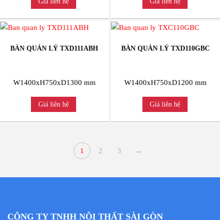
Giá liên hệ
Giá liên hệ
BÀN QUẢN LÝ TXD111ABH
BÀN QUẢN LÝ TXD110GBC
W1400xH750xD1300 mm
W1400xH750xD1200 mm
Giá liên hệ
Giá liên hệ
1
2
3
→
CÔNG TY TNHH NỘI THẤT SÀI GÒN