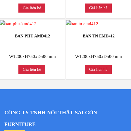
Giá liên hệ
Giá liên hệ
BÀN PHỤ AMD412
BÀN TN EMD412
W1200xH750xD500 mm
W1200xH750xD500 mm
Giá liên hệ
Giá liên hệ
CÔNG TY TNHH NỘI THẤT SÀI GÒN
FURNITURE