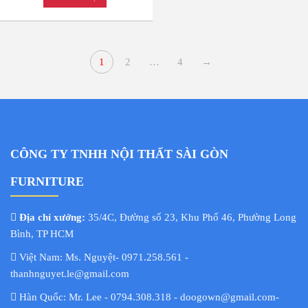
1
2
…
4
→
CÔNG TY TNHH NỘI THẤT SÀI GÒN
FURNITURE
Địa chỉ xưởng:
35/4C, Đường số 23, Khu Phố 46, Phường Long
Bình, TP HCM
Việt Nam: Ms. Nguyệt- 0971.258.561 -
thanhnguyet.le@gmail.com
Hàn Quốc: Mr. Lee - 0794.308.318 - doogown@gmail.com-