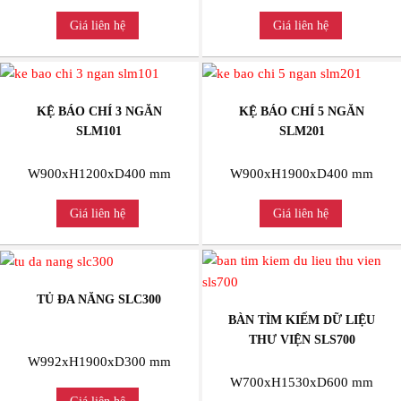
Giá liên hệ
Giá liên hệ
KỆ BÁO CHÍ 3 NGĂN
KỆ BÁO CHÍ 5 NGĂN
SLM101
SLM201
W900xH1200xD400 mm
W900xH1900xD400 mm
Giá liên hệ
Giá liên hệ
TỦ ĐA NĂNG SLC300
BÀN TÌM KIẾM DỮ LIỆU
THƯ VIỆN SLS700
W992xH1900xD300 mm
W700xH1530xD600 mm