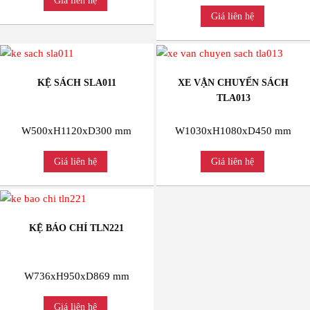
Giá liên hệ
Giá liên hệ
KỆ SÁCH SLA011
XE VẬN CHUYỂN SÁCH
TLA013
W500xH1120xD300 mm
W1030xH1080xD450 mm
Giá liên hệ
Giá liên hệ
KỆ BÁO CHÍ TLN221
W736xH950xD869 mm
Giá liên hệ