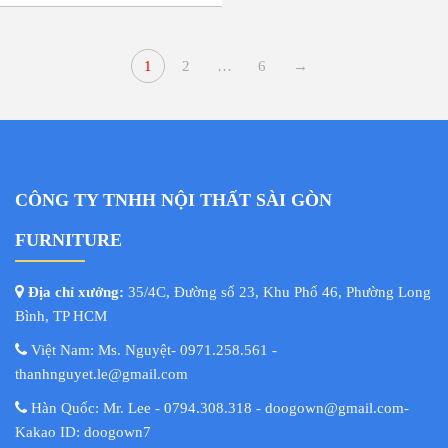
1
2
…
6
→
CÔNG TY TNHH NỘI THẤT SÀI GÒN
FURNITURE
Địa chỉ xưởng:
35/4C, Đường số 23, Khu Phố 46, Phường Long
Bình, TP HCM
Việt Nam: Ms. Nguyệt- 0971.258.561 -
thanhnguyet.le@gmail.com
Hàn Quốc: Mr. Lee - 0794.308.318 - doogown@gmail.com-
Kakao ID: doogown7