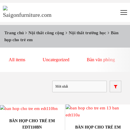
Trang chủ
Nội thất công cộng
Nội thất trường học
Bàn
họp cho trẻ em
All items
Uncategorized
Bàn văn phòng
BÀN HỌP CHO TRẺ EM
EDT110BN
BÀN HỌP CHO TRẺ EM