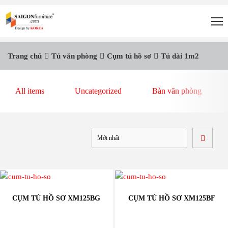
Trang chủ
Tủ văn phòng
Cụm tủ hồ sơ
Tủ dài 1m2
All items
Uncategorized
Bàn văn phòng
CỤM TỦ HỒ SƠ XM125BG
CỤM TỦ HỒ SƠ XM125BF