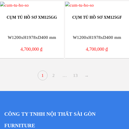
CỤM TỦ HỒ SƠ XM125GG
CỤM TỦ HỒ SƠ XM125GF
W1200xH1978xD400 mm
W1200xH1978xD400 mm
4,700,000
₫
4,700,000
₫
1
2
…
13
→
CÔNG TY TNHH NỘI THẤT SÀI GÒN
FURNITURE