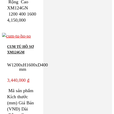
Rộng Cao
XM124GN
1200 400 1600
4,150,000
CỤM TỦ HỒ SƠ
XM124GM
W1200xH1600xD400
mm
3,440,000
₫
Mã sản phẩm
Kích thước
(mm) Giá Bán
(VNĐ) Dài