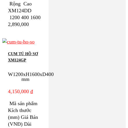
Rộng Cao
XM124DD
1200 400 1600
2,890,000
CỤM TỦ HỒ SƠ
XM124GP
W1200xH1600xD400
mm
4,150,000
₫
Mã sản phẩm
Kích thước
(mm) Giá Bán
(VNĐ) Dài