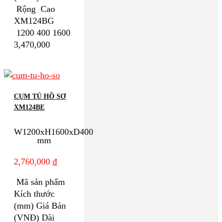
Rộng Cao
XM124BG
1200 400 1600
3,470,000
CỤM TỦ HỒ SƠ
XM124BE
W1200xH1600xD400
mm
2,760,000
₫
Mã sản phẩm
Kích thước
(mm) Giá Bán
(VNĐ) Dài