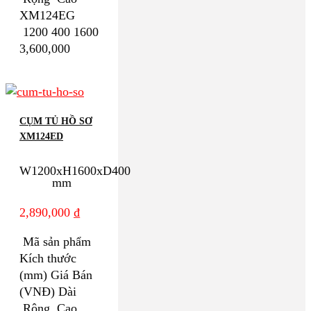
XM124EG
1200 400 1600
3,600,000
CỤM TỦ HỒ SƠ
XM124ED
W1200xH1600xD400
mm
2,890,000
₫
Mã sản phẩm
Kích thước
(mm) Giá Bán
(VNĐ) Dài
Rộng Cao