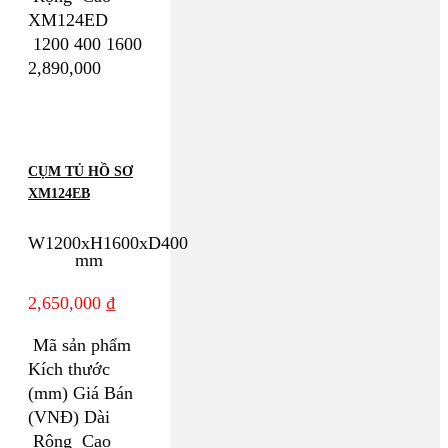
XM124ED
1200 400 1600
2,890,000
CỤM TỦ HỒ SƠ
XM124EB
W1200xH1600xD400
mm
2,650,000
₫
Mã sản phẩm
Kích thước
(mm) Giá Bán
(VNĐ) Dài
Rộng Cao