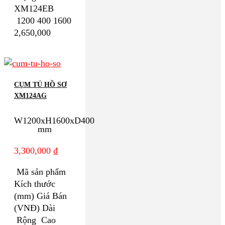
XM124EB
1200 400 1600
2,650,000
CỤM TỦ HỒ SƠ
XM124AG
W1200xH1600xD400
mm
3,300,000
₫
Mã sản phẩm
Kích thước
(mm) Giá Bán
(VNĐ) Dài
Rộng Cao