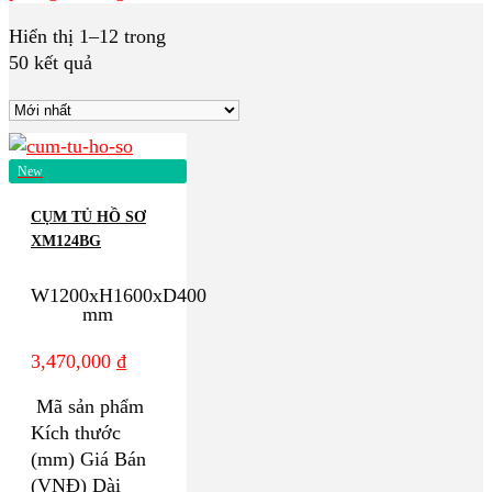
Hiển thị 1–12 trong
50 kết quả
New
CỤM TỦ HỒ SƠ
XM124BG
W1200xH1600xD400
mm
3,470,000
₫
Mã sản phẩm
Kích thước
(mm) Giá Bán
(VNĐ) Dài