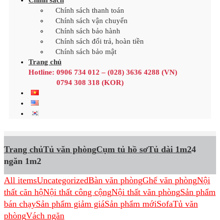
Chính sách
Chính sách thanh toán
Chính sách vận chuyển
Chính sách bảo hành
Chính sách đổi trả, hoàn tiền
Chính sách bảo mật
Trang chủ
Hotline:
0906 734 012 – (028) 3636 4288 (VN)
0794 308 318 (KOR)
Trang chủ
Tủ văn phòng
Cụm tủ hồ sơ
Tủ dài 1m2
4
ngăn 1m2
All items
Uncategorized
Bàn văn phòng
Ghế văn phòng
Nội
thất căn hộ
Nội thất công cộng
Nội thất văn phòng
Sản phẩm
bán chạy
Sản phẩm giảm giá
Sản phẩm mới
Sofa
Tủ văn
phòng
Vách ngăn