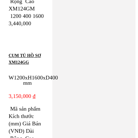
Rộng Cao
XM124GM
1200 400 1600
3,440,000
CỤM TỦ HỒ SƠ
XM124GG
W1200xH1600xD400
mm
3,150,000
₫
Mã sản phẩm
Kích thước
(mm) Giá Bán
(VNĐ) Dài