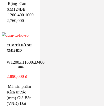
Rộng Cao
XM124BE
1200 400 1600
2,760,000
CỤM TỦ HỒ SƠ
XM124DD
W1200xH1600xD400
mm
2,890,000
₫
Mã sản phẩm
Kích thước
(mm) Giá Bán
(VNĐ) Dài