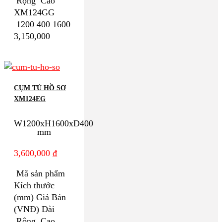
Rộng Cao
XM124GG
1200 400 1600
3,150,000
CỤM TỦ HỒ SƠ
XM124EG
W1200xH1600xD400
mm
3,600,000
₫
Mã sản phẩm
Kích thước
(mm) Giá Bán
(VNĐ) Dài
Rộng Cao