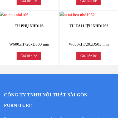
Giá liên hệ
Giá liên hệ
TỦ PHỤ NHD106
TỦ TÀI LIỆU NHD1062
W600xH720xD503 mm
W600xH720xD503 mm
Giá liên hệ
Giá liên hệ
CÔNG TY TNHH NỘI THẤT SÀI GÒN
FURNITURE