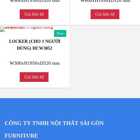
W900xH1950xD520 mm
W600xH1950xD520 mm
Giá liên hệ
Giá liên hệ
New
LOCKER (CHO 1 NGƯỜI
DÙNG) HCW3052
W300xH1950xD520 mm
Giá liên hệ
CÔNG TY TNHH NỘI THẤT SÀI GÒN
FURNITURE