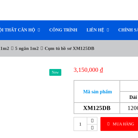
ỘI THẤT CĂN HỘ
CÔNG TRÌNH
LIÊN HỆ
CHÍNH S
 1m2
5 ngăn 1m2
Cụm tủ hồ sơ XM125DB
3,150,000
₫
New
New
Mã sản phẩm
Dài
XM125DB
120
MUA HÀNG