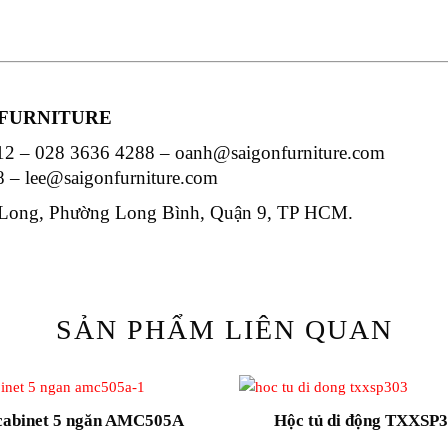
.
N FURNITURE
012 – 028 3636 4288 – oanh@saigonfurniture.com
8 – lee@saigonfurniture.com
u Long, Phường Long Bình, Quận 9, TP HCM.
SẢN PHẨM LIÊN QUAN
cabinet 5 ngăn AMC505A
Hộc tủ di động TXXSP