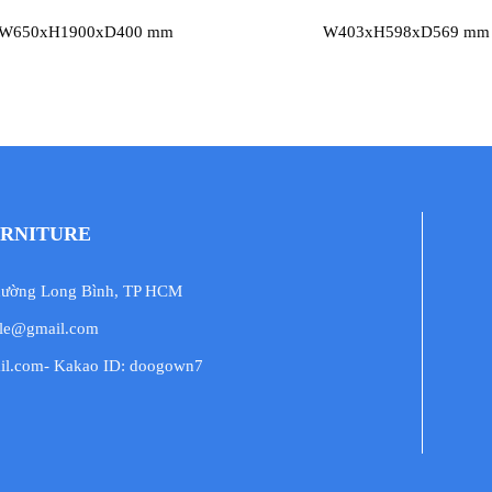
W650xH1900xD400 mm
W403xH598xD569 mm
URNITURE
Phường Long Bình, TP HCM
.le@gmail.com
il.com- Kakao ID: doogown7