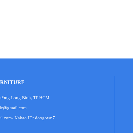
URNITURE
Phường Long Bình, TP HCM
.le@gmail.com
il.com- Kakao ID: doogown7