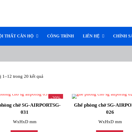
ỘI THẤT CĂN HỘ
CÔNG TRÌNH
LIÊN HỆ
CHÍNH S
ị 1–12 trong 20 kết quả
-20%
phòng chờ SG-AIRPORTSG-
Ghế phòng chờ SG-AIRP
031
026
WxHxD mm
WxHxD mm