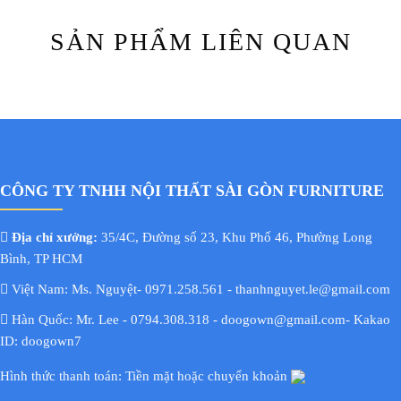
SẢN PHẨM LIÊN QUAN
CÔNG TY TNHH NỘI THẤT SÀI GÒN FURNITURE
Địa chỉ xưởng:
35/4C, Đường số 23, Khu Phố 46, Phường Long
Bình, TP HCM
Việt Nam: Ms. Nguyệt- 0971.258.561 - thanhnguyet.le@gmail.com
Hàn Quốc: Mr. Lee - 0794.308.318 - doogown@gmail.com- Kakao
ID: doogown7
Hình thức thanh toán: Tiền mặt hoặc chuyển khoản