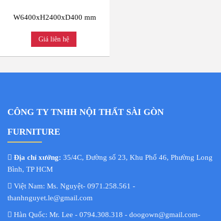
W6400xH2400xD400 mm
Giá liên hệ
CÔNG TY TNHH NỘI THẤT SÀI GÒN
FURNITURE
Địa chỉ xưởng:
35/4C, Đường số 23, Khu Phố 46, Phường Long
Bình, TP HCM
Việt Nam: Ms. Nguyệt- 0971.258.561 -
thanhnguyet.le@gmail.com
Hàn Quốc: Mr. Lee - 0794.308.318 - doogown@gmail.com-