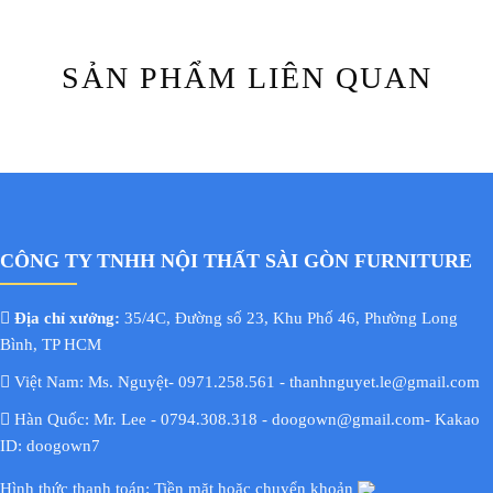
SẢN PHẨM LIÊN QUAN
CÔNG TY TNHH NỘI THẤT SÀI GÒN FURNITURE
Địa chỉ xưởng:
35/4C, Đường số 23, Khu Phố 46, Phường Long
Bình, TP HCM
Việt Nam: Ms. Nguyệt- 0971.258.561 - thanhnguyet.le@gmail.com
Hàn Quốc: Mr. Lee - 0794.308.318 - doogown@gmail.com- Kakao
ID: doogown7
Hình thức thanh toán: Tiền mặt hoặc chuyển khoản