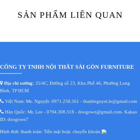
SẢN PHẨM LIÊN QUAN
CÔNG TY TNHH NỘI THẤT SÀI GÒN FURNITURE
Địa chỉ xưởng:
35/4C, Đường số 23, Khu Phố 46, Phường Long
Bình, TP HCM
Việt Nam: Ms. Nguyệt- 0971.258.561 - thanhnguyet.le@gmail.com
Hàn Quốc: Mr. Lee - 0794.308.318 - doogown@gmail.com- Kakao
ID: doogown7
Hình thức thanh toán: Tiền mặt hoặc chuyển khoản