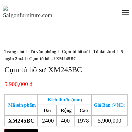
New
New
Trang chủ
Tủ văn phòng
Cụm tủ hồ sơ
Tủ dài 2m4
5
ngăn 2m4
Cụm tủ hồ sơ XM245BC
Cụm tủ hồ sơ XM245BC
5,900,000
₫
Kích thước (mm)
Mã sản phẩm
Giá Bán
(VNĐ)
Dài
Rộng
Cao
XM245BC
2400
400
1978
5,900,000