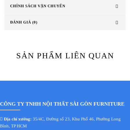
CHÍNH SÁCH VẬN CHUYỂN
ĐÁNH GIÁ (0)
SẢN PHẨM LIÊN QUAN
CÔNG TY TNHH NỘI THẤT SÀI GÒN FURNITURE
Địa chỉ xưởng:
35/4C, Đường số 23, Khu Phố 46, Phường Long
Bình, TP HCM