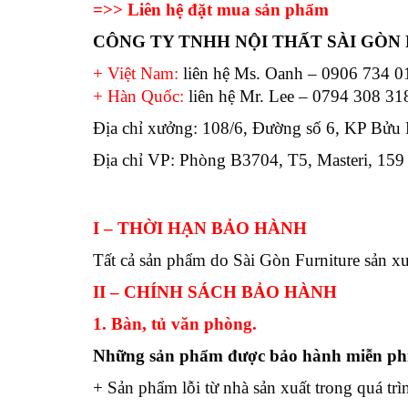
=>> Liên hệ đặt mua sản phẩm
CÔNG TY TNHH NỘI THẤT SÀI GÒ
+ Việt Nam:
liên hệ Ms. Oanh – 0906 734 
+ Hàn Quốc:
liên hệ Mr. Lee – 0794 308 31
Địa chỉ xưởng: 108/6, Đường số 6, KP Bử
Địa chỉ VP: Phòng B3704, T5, Masteri, 15
I
– THỜI HẠN BẢO HÀNH
Tất cả sản phẩm do Sài Gòn Furniture sản x
II
– CHÍNH SÁCH BẢO HÀNH
1
.
Bàn, tủ văn phòng.
Những s
ản phẩm được bảo hành
miễn ph
+ Sản phẩm lỗi từ nhà sản xuất trong quá tr