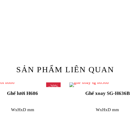
SẢN PHẨM LIÊN QUAN
-20%
Ghế lưới H686
Ghế xoay SG-H636B
WxHxD mm
WxHxD mm