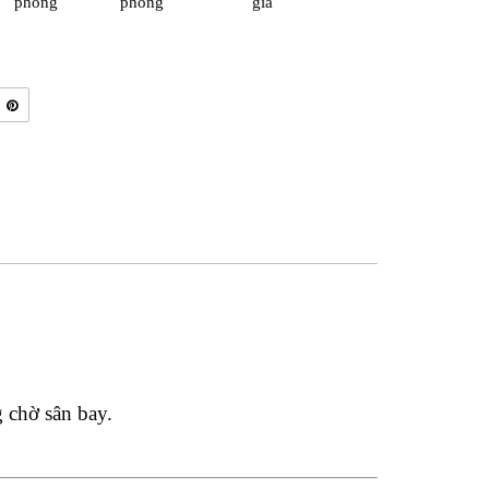
phòng
phòng
giá
 chờ sân bay.