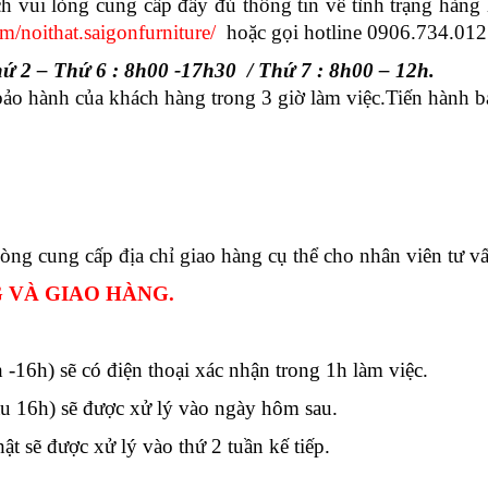
 vui lòng cung cấp đầy đủ thông tin về tình trạng hàng 
/noithat.saigonfurniture/
hoặc gọi hotline 0906.734.012
ứ 2 –
T
hứ
6 :
8h00
-17h
30 / Thứ 7 : 8h00 – 12h.
bảo hành của khách hàng trong 3 giờ làm việc.Tiến hành b
lòng cung cấp địa chỉ giao hàng cụ thể cho nhân viên tư
G VÀ GIAO HÀNG.
-16h) sẽ có điện thoại xác nhận trong 1h làm việc.
au 16h) sẽ được xử lý vào ngày hôm sau.
 sẽ được xử lý vào thứ 2 tuần kế tiếp.