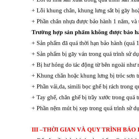
+ Lỗi khung chân, khung lưng sắt bị gãy hoặ
+ Phần chân nhựa được bảo hành 1 năm, và t
Trường hợp s
ản phẩm không được bảo h
+ Sản phẩm đã quá thời hạn bảo hành (quá 12
+ Sản phẩm bị gãy ván trong quá trình sử d
+ Bị hư hỏng do tác động từ bên ngoài như 
+ Khung chân hoặc khung lưng bị tróc sơn t
+ Phần vải,da, simili bọc ghế bị rách trong q
+ Tay ghế, chân ghế bị trầy xước trong quá 
+ Phần nệm mút bị xẹp trong quá trình sử d
III
–THỜI GIAN VÀ QUY TRÌNH BẢO