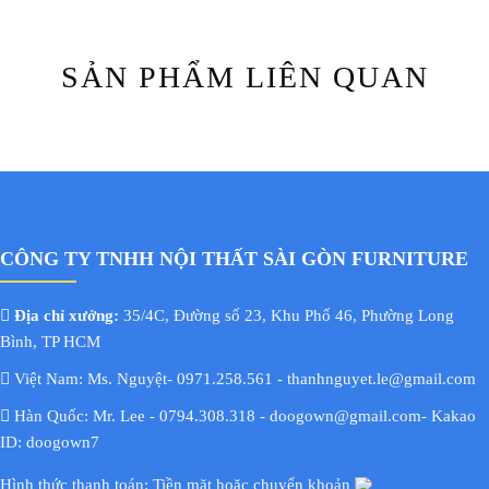
SẢN PHẨM LIÊN QUAN
CÔNG TY TNHH NỘI THẤT SÀI GÒN FURNITURE
Địa chỉ xưởng:
35/4C, Đường số 23, Khu Phố 46, Phường Long
Bình, TP HCM
Việt Nam: Ms. Nguyệt- 0971.258.561 - thanhnguyet.le@gmail.com
Hàn Quốc: Mr. Lee - 0794.308.318 - doogown@gmail.com- Kakao
ID: doogown7
Hình thức thanh toán: Tiền mặt hoặc chuyển khoản