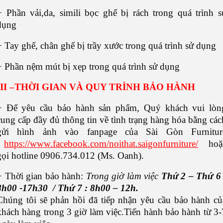
+ Phần vải,da, simili bọc ghế bị rách trong quá trình s
dụng
+ Tay ghế, chân ghế bị trầy xước trong quá trình sử dụng
+ Phần nệm mút bị xẹp trong quá trình sử dụng
II
–THỜI GIAN VÀ QUY TRÌNH BẢO HÀNH
+ Để yêu cầu bảo hành sản phẩm, Quý khách vui lòn
cung cấp đầy đủ thông tin về tình trạng hàng hóa bằng các
gửi hình ảnh vào fanpage của Sài Gòn Furnitur
:
https://www.facebook.com/noithat.saigonfurniture/
hoặ
gọi hotline 0906.734.012 (Ms. Oanh).
+ Thời gian bảo hành:
Trong giờ làm việc
Thứ 2 –
T
hứ
6 
8h00
-17h
30 / Thứ 7 : 8h00 – 12h.
Chúng tôi sẽ phản hồi đã tiếp nhận yêu cầu bảo hành củ
khách hàng trong 3 giờ làm việc.Tiến hành bảo hành từ 3-