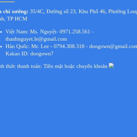
a chỉ xưởng:
35/4C, Đường số 23, Khu Phố 46, Phường Lon
nh, TP HCM
Việt Nam: Ms. Nguyệt- 0971.258.561 -
thanhnguyet.le@gmail.com
Hàn Quốc: Mr. Lee - 0794.308.318 - doogown@gmail.co
Kakao ID: doogown7
nh thức thanh toán: Tiền mặt hoặc chuyển khoản