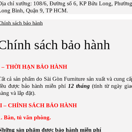
Địa chỉ xưởng: 108/6, Đường số 6, KP Bửu Long, Phườn
Long Bình, Quận 9, TP HCM.
Chính sách bảo hành
Chính sách bảo hành
– THỜI HẠN BẢO HÀNH
Tất cả sản phẩm do Sài Gòn Furniture sản xuất và cung cấ
đều được bảo hành miễn phí
12 tháng
(tính từ ngày gia
hàng và lắp đặt).
I
– CHÍNH SÁCH BẢO HÀNH
1
.
Bàn, tủ văn phòng.
Những s
ản phẩm được bảo hành
miễn phí