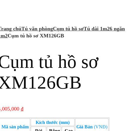
New
New
Trang chủ
Tủ văn phòng
Cụm tủ hồ sơ
Tủ dài 1m2
6 ngăn
1m2
Cụm tủ hồ sơ XM126GB
Cụm tủ hồ sơ
XM126GB
4,005,000
₫
Kích thước (mm)
Mã sản phẩm
Giá Bán
(VNĐ)
Dài
Rộng
Cao