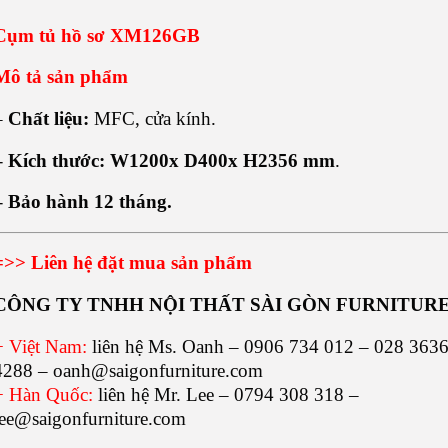
Cụm tủ hồ sơ XM126GB
Mô tả sản phẩm
–
Chất liệu:
MFC, cửa kính.
– Kích thước: W1200x D400x H2356
mm
.
– Bảo hành 12 tháng.
=>> Liên hệ đặt mua sản phẩm
CÔNG TY TNHH NỘI THẤT SÀI GÒN FURNITUR
+ Việt Nam:
liên hệ Ms. Oanh – 0906 734 012 – 028 363
4288 – oanh@saigonfurniture.com
+ Hàn Quốc:
liên hệ Mr. Lee – 0794 308 318 –
lee@saigonfurniture.com