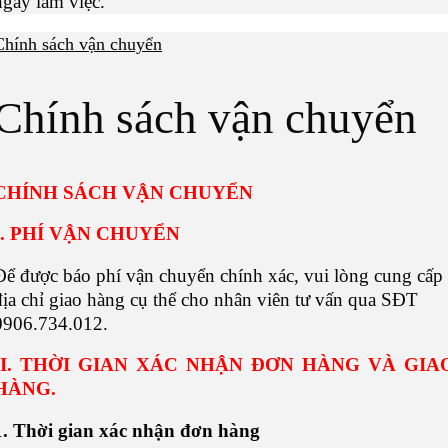
ngày làm việc.
Chính sách vận chuyển
Chính sách vận chuyển
CHÍNH SÁCH VẬN CHUYỂN
I. PHÍ VẬN CHUYỂN
Để được báo phí vận chuyển chính xác, vui lòng cung cấp
địa chỉ giao hàng cụ thể cho nhân viên tư vấn qua SĐT
0906.734.012.
II. THỜI GIAN XÁC NHẬN ĐƠN HÀNG VÀ GIA
HÀNG.
1. Thời gian xác nhận đơn hàng