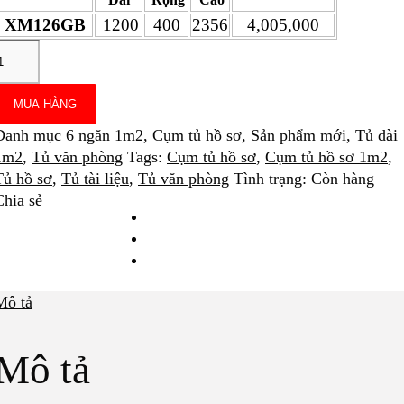
XM126GB
1200
400
2356
4,005,000
MUA HÀNG
Danh mục
6 ngăn 1m2
,
Cụm tủ hồ sơ
,
Sản phẩm mới
,
Tủ dài
1m2
,
Tủ văn phòng
Tags
:
Cụm tủ hồ sơ
,
Cụm tủ hồ sơ 1m2
,
Tủ hồ sơ
,
Tủ tài liệu
,
Tủ văn phòng
Tình trạng
:
Còn hàng
Chia sẻ
Mô tả
Mô tả